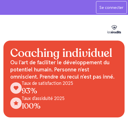
Se connecter
Coaching individuel
Ou l'art de faciliter le développement du
potentiel humain. Personne n'est
omniscient. Prendre du recul n'est pas inné.
Taux de satisfaction 2025
93
%
Taux d'assiduité 2025
100
%