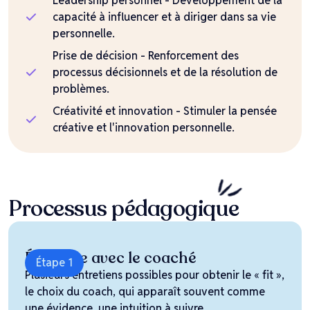
Leadership personnel - Développement de la
capacité à influencer et à diriger dans sa vie
personnelle.
Prise de décision - Renforcement des
processus décisionnels et de la résolution de
problèmes.
Créativité et innovation - Stimuler la pensée
créative et l'innovation personnelle.
Processus
pédagogique
Échange avec le coaché
Étape 1
Plusieurs entretiens possibles pour obtenir le « fit »,
le choix du coach, qui apparaît souvent comme
une évidence, une intuition à suivre.