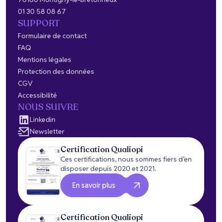
01 30 58 08 67
SUPPORT
Formulaire de contact
FAQ
Mentions légales
Protection des données
CGV
Accessibilité
NOUS SUIVRE
Linkedin
Newsletter
Certification Qualiopi
Ces certifications, nous sommes fiers d’en
disposer depuis 2020 et 2021.
En savoir plus
Certification Qualiopi