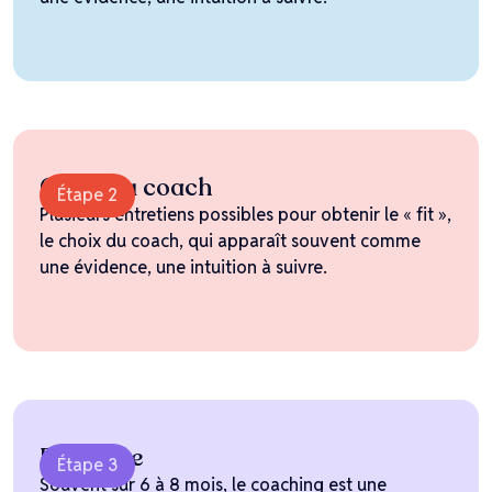
Choix du coach
Étape 2
Plusieurs entretiens possibles pour obtenir le « fit »,
le choix du coach, qui apparaît souvent comme
une évidence, une intuition à suivre.
Profilage
Étape 3
Souvent sur 6 à 8 mois, le coaching est une