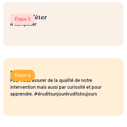
A Compléter
Étape 5
A Compléter
Bilan
Étape 6
Pour nous assurer de la qualité de notre
intervention mais aussi par curiosité et pour
apprendre. #éruditsunjouréruditstoujours