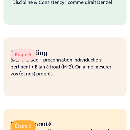
"Discipline & Consistency" comme dirait Denzel
Offboarding
Étape 5
Bilan à chaud + préconisation individuelle si
pertinent + Bilan à froid (M+2). On aime mesurer
vos (et nos) progrès.
Communauté
Étape 6