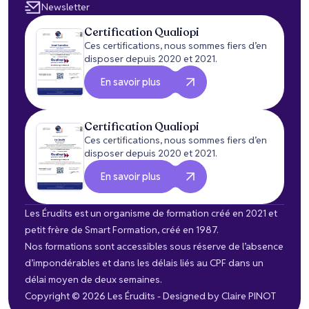
Newsletter
Certification Qualiopi
Ces certifications, nous sommes fiers d’en
disposer depuis 2020 et 2021.
En savoir plus
Certification Qualiopi
Ces certifications, nous sommes fiers d’en
disposer depuis 2020 et 2021.
En savoir plus
Les Érudits est un organisme de formation créé en 2021 et
petit frère de Smart Formation, créé en 1987.
Nos formations sont accessibles sous réserve de l’absence
d’impondérables et dans les délais liés au CPF dans un
délai moyen de deux semaines.
Copyright © 2026 Les Érudits - Designed by
Claire PINOT