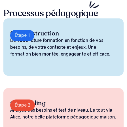
Processus
pédagogique
Co-construction
Étape 1
De votre future formation en fonction de vos
besoins, de votre contexte et enjeux. Une
formation bien montée, engageante et efficace.
Onboarding
Étape 2
Analyse des besoins et test de niveau. Le tout via
Alice, notre belle plateforme pédagogique maison.