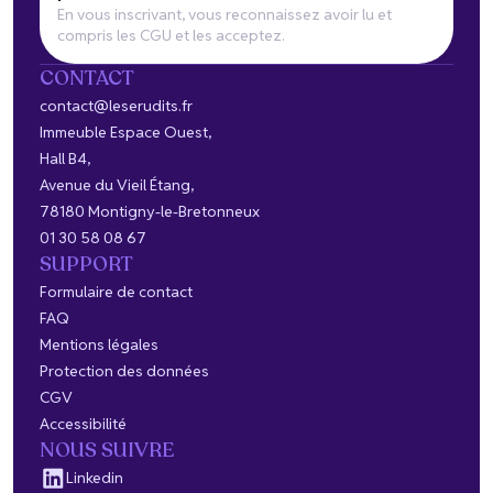
En vous inscrivant, vous reconnaissez avoir lu et
compris les CGU et les acceptez.
CONTACT
contact@leserudits.fr
Immeuble Espace Ouest,
Hall B4,
Avenue du Vieil Étang,
78180 Montigny-le-Bretonneux
01 30 58 08 67
SUPPORT
Formulaire de contact
FAQ
Mentions légales
Protection des données
CGV
Accessibilité
NOUS SUIVRE
Linkedin