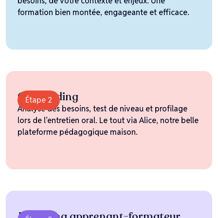
besoins, de votre contexte et enjeux. Une
formation bien montée, engageante et efficace.
Onboarding
Étape 2
Analyse des besoins, test de niveau et profilage
lors de l’entretien oral. Le tout via Alice, notre belle
plateforme pédagogique maison.
Matching apprenant-formateur