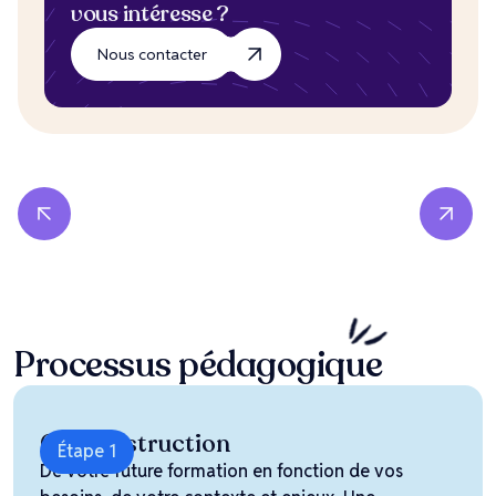
vous intéresse ?
Nous contacter
Processus
pédagogique
Co-construction
Étape 1
De votre future formation en fonction de vos