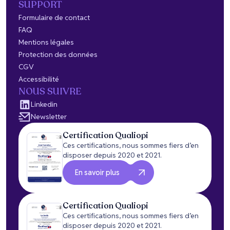
SUPPORT
Formulaire de contact
FAQ
Mentions légales
Protection des données
CGV
Accessibilité
NOUS SUIVRE
Linkedin
Newsletter
Certification Qualiopi
Ces certifications, nous sommes fiers d’en
disposer depuis 2020 et 2021.
En savoir plus
Certification Qualiopi
Ces certifications, nous sommes fiers d’en
disposer depuis 2020 et 2021.