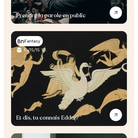
Prendre la parole en public
Fantasy
15
/
15
/
15
Et dis, tu connais Edda ?