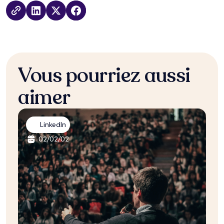
Vous
pourriez aussi
aimer
LinkedIn
02
/
02
/
02