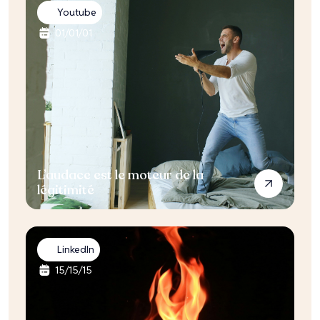
Youtube
01
/
01
/
01
L’audace est le moteur de la
légitimité
LinkedIn
15
/
15
/
15