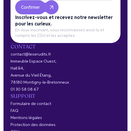
Inscrivez-vous et recevez notre newsletter
pour les curieux.
En vous inscrivant, vous reconnaissez avoir lu et
compris les CGU et les acceptez.
CONTACT
contact@leserudits.fr
Immeuble Espace Ouest,
Hall B4,
Avenue du Vieil Étang,
78180 Montigny-le-Bretonneux
01 30 58 08 67
SUPPORT
Formulaire de contact
FAQ
Mentions légales
Protection des données